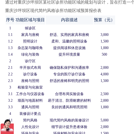
通过对重庆沙坪坝区某社区诊所功能区域的规划与设计，旨在打造一
重庆沙坪坝区现代简约风格诊所功能区域预算报价表
序号
功能区域与项目
内容描述
预算（元）
1
候诊区
1.1
家具与座椅
舒适、实用的家具和座椅
3,000
1.2
照明设计
柔和、温馨的照明设备
1,500
1.3
杂志架与咖啡角
提供阅读和休息设施
1,000
1.4
绿化与装饰
提升环境质量
500
2
诊疗区
2.1
半开放式布局
确保隐私保护和沟通效率
2,000
2.2
诊疗设备
专业的医疗诊疗设备
4,000
2.3
座椅与照明
舒适的座椅和明亮的照明
1,500
3
检验室与化验室
3.1
工作台与仪器设备
合理布局实验设备
2,500
3.2
墙面与地面材料
易于清洁、防滑耐磨的材料
2,000
3.3
通风与照明
良好的通风和明亮照明
1,000
4
装修设计要点
4.1
简约风格
现代简约风格的装修设计
5,000
4.2
人性化设计
细节设计提升患者体验
2,000
4.3
环保与安全
环保材料与安全设计
1,500