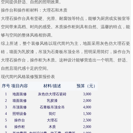
空间提供舒适、自然的照明效果。
操作台和操作柜材料：大理石和木质
大理石操作台具有坚硬、光滑、耐腐蚀等特点，能够为厨房或实验室等
空间带来高档、时尚的感受。木质操作柜则具有自然、温馨的特点，能
够与空间的整体风格相协调。
综上所述，整个装修风格以现代简约为主，地面采用灰色仿大理石瓷
砖，墙面为乳胶漆，吊顶为石膏板吊顶全吊，照明采用筒灯，操作台为
大理石操作台，操作柜为木质。这种设计能够营造出一个明亮、舒适、
自然且现代感十足的空间。
现代简约风格装修预算报价表
序号
项目内容
材料/描述
预算（元）
1
地面装修
灰色仿大理石瓷砖
3,000
2
墙面装修
乳胶漆
2,000
3
吊顶装修
石膏板吊顶全吊
4,000
4
照明设备
筒灯
1,500
5
操作台
大理石
2,500
6
操作柜
木质
2,000