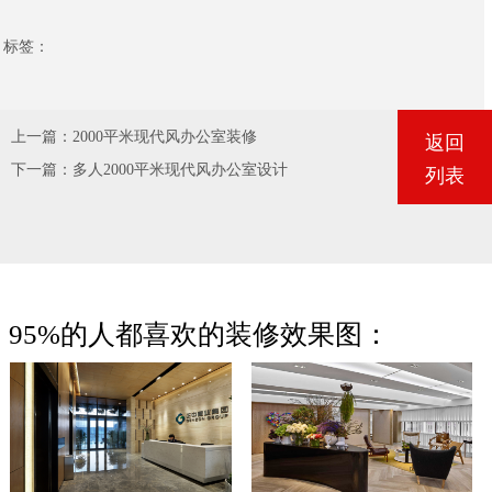
标签：
上一篇：
2000平米现代风办公室装修
返回
下一篇：
多人2000平米现代风办公室设计
列表
95%的人都喜欢的装修效果图：