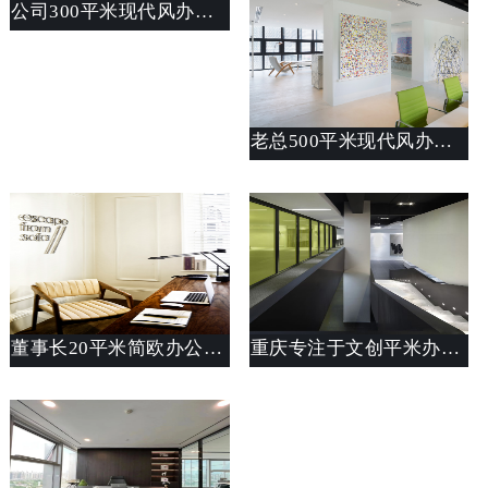
公司300平米现代风办公室装修设计平面图
老总500平米现代风办公室装修设计
董事长20平米简欧办公室图片真实
重庆专注于文创平米办公室装修设计