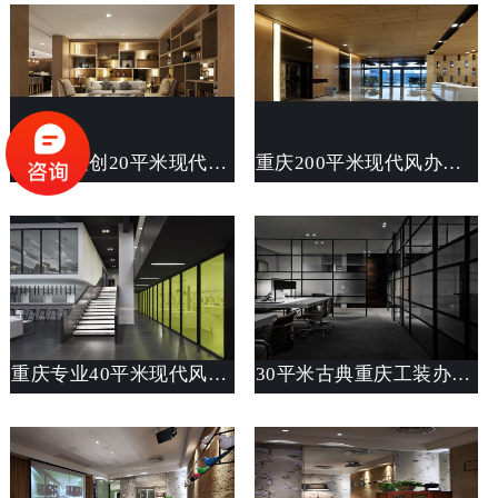
重庆新文创20平米现代风办公室装修设计洽谈区
重庆200平米现代风办公室装修设计费怎么收费前台
重庆专业40平米现代风办公室设计装修楼梯
30平米古典重庆工装办公室装修设计