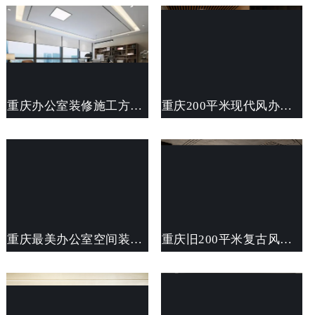
重庆办公室装修施工方案及预算表：从细节到整体的综合规划
重庆200平米现代风办公室装修效果图大全图片过道
重庆最美办公室空间装修效果图及费用预算
重庆旧200平米复古风办公室前台装修方案图