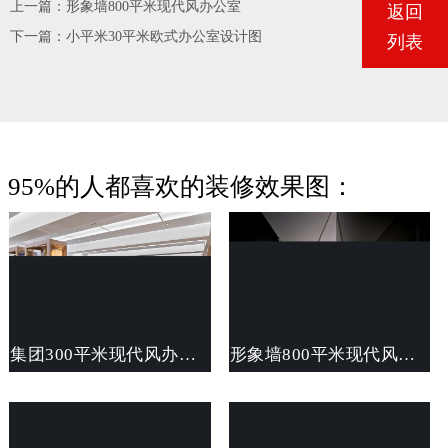
上一篇：
形象墙800平米现代风办公室
返回
下一篇：
小平米30平米欧式办公室设计图
列表
95%的人都喜欢的装修效果图：
集团300平米现代风办公室装修设计
形象墙800平米现代风办公室