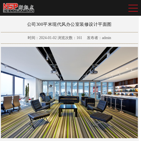
公司300平米现代风办公室装修设计平面图
时间：2024-01-02
浏览次数：
161
发布者：admin