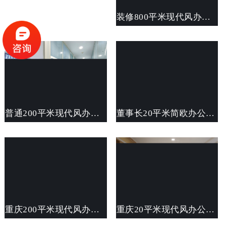
装修800平米现代风办公室装修设计
普通200平米现代风办公室装潢
董事长20平米简欧办公室图片真实
重庆200平米现代风办公室装修效果图洽谈区
重庆20平米现代风办公室窗帘装修效果图洽谈区