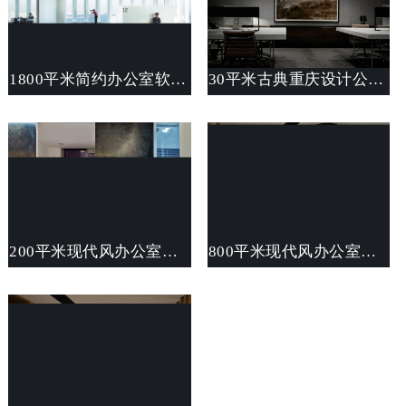
1800平米简约办公室软装设计
30平米古典重庆设计公司办公室装修工程
200平米现代风办公室在线设计装修
800平米现代风办公室精装修设计