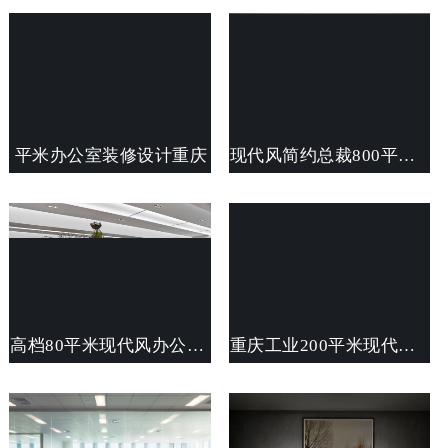
平米办公室装修设计重庆
现代风简约总裁800平米现代风办公室
高档80平米现代风办公室装修
重庆工业200平米现代风办公室装修装潢设计招聘过道