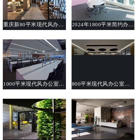
重庆新80平米现代风办公室装修装潢设计公司排名洽谈区
2024年1800平米简约办公室美化布置图片
1000平米现代风办公室创意隔断
800平米现代风办公室装修