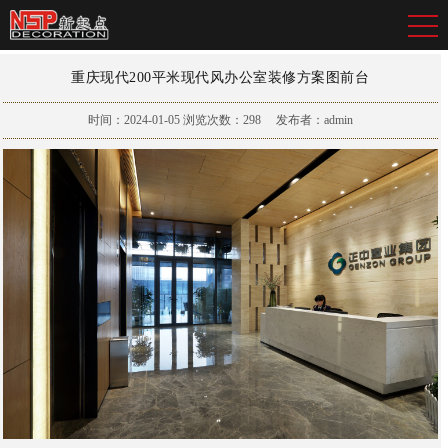
重庆现代200平米现代风办公室装修方案图前台
时间：2024-01-05
浏览次数：
298
发布者：admin