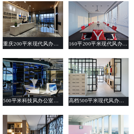
重庆200平米现代风办公室装修设计效果图大厅
160平200平米现代风办公室装修效果图
500平米科技风办公室室内装修设计
高档500平米现代风办公室装修图片