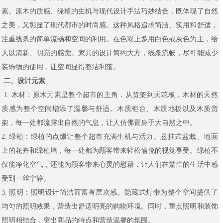
素。原木的质感、绿植的生机与现代设计手法巧妙结合，既体现了自然
之美，又彰显了现代都市的时尚感。这种风格追求简洁、实用和舒适，
注重线条的简单流畅和空间的利用。在色彩上多用白色或灰色为主，给
人以清新、明亮的感觉。家具的设计简约大方，线条流畅，尽可能减少
装饰物的使用，让空间显得整洁利落。
二、设计元素
1. 木材：原木元素是整个超市的主角，从货架到天花板，木材的天然
质感为整个空间增添了温馨与舒适。木质柜台、木质地板以及木质货
架，每一处都流露出自然的气息，让人仿佛置身于大自然之中。
2. 绿植：绿植的点缀让整个超市充满生机与活力。悬挂式盆栽、地面
上的花卉和绿植墙，每一处都为顾客带来轻松愉悦的视觉享受。绿植不
仅能净化空气，还能为顾客带来心灵的慰藉，让人们在繁忙的生活中感
受到一丝宁静。
3. 照明：照明设计简洁而富有层次感。隐藏式灯带为整个空间提供了
均匀的照明效果，营造出舒适明亮的购物环境。同时，重点照明和装饰
照明相结合，突出商品的特点和营造温馨的氛围。