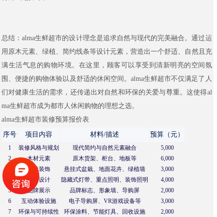
总结：alma生鲜超市的设计理念是追求自然与现代的完美融合。通过运
用原木元素、绿植、简约线条等设计元素，营造出一个舒适、自然且充
满生活气息的购物环境。在这里，顾客可以享受到清新明亮的空间氛
围、便捷的购物体验以及舒适的休闲空间。alma生鲜超市不仅满足了人
们对健康生活的需求，还传递出对自然和环保的关爱与尊重。这使得al
ma生鲜超市成为都市人休闲购物的理想之选。
alma生鲜超市装修预算报价表
序号
项目内容
材料/描述
预算（元）
1
装修风格与规划
现代简约与自然元素融合
5,000
2
木材元素
原木货架、柜台、地板等
6,000
3
绿植装饰
悬挂式盆栽、地面花卉、绿植墙
3,000
4
照明设计
隐藏式灯带、重点照明、装饰照明
4,000
5
品牌展示
品牌标志、形象墙、导购屏
2,000
6
互动体验设施
电子导购屏、VR游戏设备等
3,000
7
环保与可持续性
环保涂料、节能灯具、回收设施
2,000