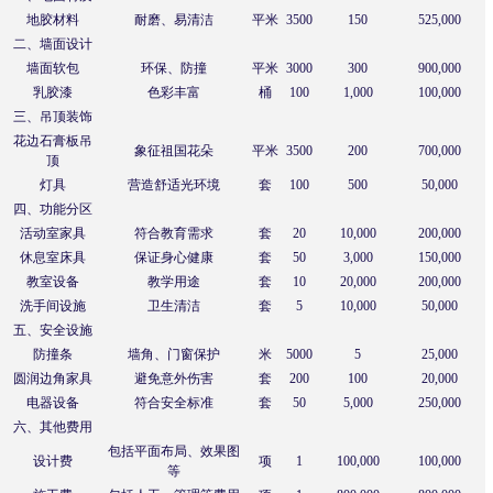
地胶材料
耐磨、易清洁
平米
3500
150
525,000
二、墙面设计
墙面软包
环保、防撞
平米
3000
300
900,000
乳胶漆
色彩丰富
桶
100
1,000
100,000
三、吊顶装饰
花边石膏板吊
象征祖国花朵
平米
3500
200
700,000
顶
灯具
营造舒适光环境
套
100
500
50,000
四、功能分区
活动室家具
符合教育需求
套
20
10,000
200,000
休息室床具
保证身心健康
套
50
3,000
150,000
教室设备
教学用途
套
10
20,000
200,000
洗手间设施
卫生清洁
套
5
10,000
50,000
五、安全设施
防撞条
墙角、门窗保护
米
5000
5
25,000
圆润边角家具
避免意外伤害
套
200
100
20,000
电器设备
符合安全标准
套
50
5,000
250,000
六、其他费用
包括平面布局、效果图
设计费
项
1
100,000
100,000
等