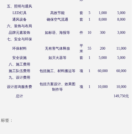
五、照明与通风
LED灯具
高效节能
套
5
1,000
5,000
通风设备
确保空气流通
套
1
8,000
8,000
六、装饰与布局
品牌元素装饰
如标语、海报等
件
10
300
3,000
七、安全与环保
平
环保材料
无有害气体释放
55
200
11,000
米
安全设施
如灭火器等
套
1
5,000
5,000
八、施工费用
施工队伍费用
包括施工、材料搬运等
项
1
60,000
60,000
九、设计费用
包括方案设计、效果图
设计咨询服务费
项
1
10,000
10,000
制作等
总计
149,750元
标签：