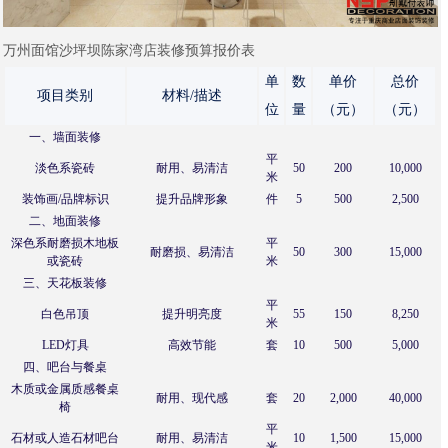
万州面馆沙坪坝陈家湾店装修预算报价表
单
数
单价
总价
项目类别
材料/描述
位
量
（元）
（元）
一、墙面装修
平
淡色系瓷砖
耐用、易清洁
50
200
10,000
米
装饰画/品牌标识
提升品牌形象
件
5
500
2,500
二、地面装修
深色系耐磨损木地板
平
耐磨损、易清洁
50
300
15,000
或瓷砖
米
三、天花板装修
平
白色吊顶
提升明亮度
55
150
8,250
米
LED灯具
高效节能
套
10
500
5,000
四、吧台与餐桌
木质或金属质感餐桌
耐用、现代感
套
20
2,000
40,000
椅
平
石材或人造石材吧台
耐用、易清洁
10
1,500
15,000
米