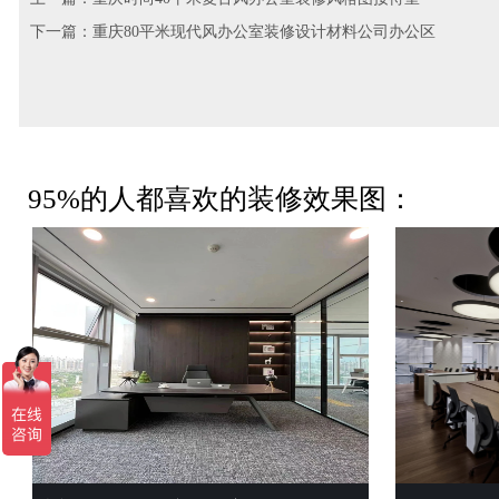
下一篇：
重庆80平米现代风办公室装修设计材料公司办公区
95%的人都喜欢的装修效果图：