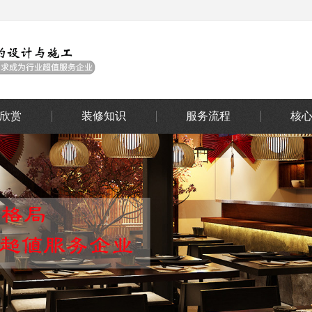
欣赏
装修知识
服务流程
核