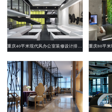
重庆40平米现代风办公室装修设计排行榜接待区