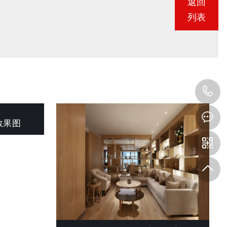
返回
列表
0
2
效果图
3
-
6
5