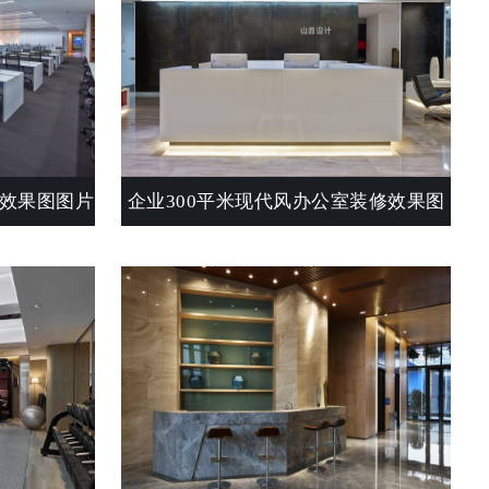
修效果图图片
企业300平米现代风办公室装修效果图