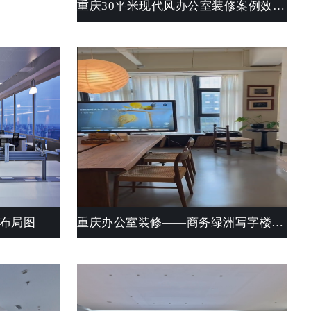
重庆30平米现代风办公室装修案例效果图接待区
3
5
9
3
7
3
室布局图
重庆办公室装修——商务绿洲写字楼装修计划及费用