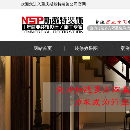
欢迎您进入重庆斯戴特装饰公司官网！
网站首页
装修效果图
案例