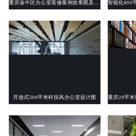
重庆渝中区办公室装修案例效果图及费用预算
开放式500平米科技风办公室设计图