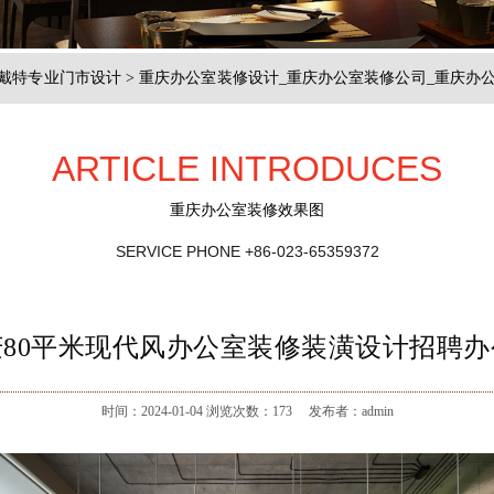
斯戴特专业门市设计
>
重庆办公室装修设计_重庆办公室装修公司_重庆办
ARTICLE INTRODUCES
重庆办公室装修效果图
SERVICE PHONE
+86-023-65359372
庆80平米现代风办公室装修装潢设计招聘办
时间：2024-01-04
浏览次数：
173
发布者：admin