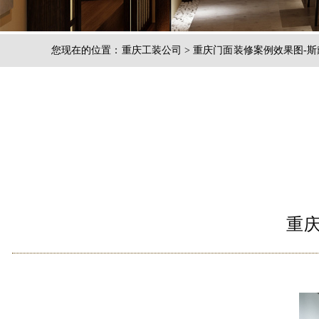
您现在的位置：
重庆工装公司
>
重庆门面装修案例效果图-
装修效果图
重