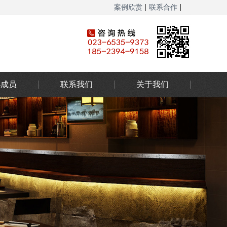
|
|
案例欣赏
联系合作
网站地图
心成员
联系我们
关于我们