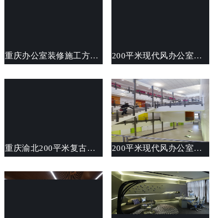
重庆办公室装修施工方案及预算表：从细节到整体的综合规划
200平米现代风办公室装修设计 重庆洽谈区
重庆渝北200平米复古风办公室设计装修公司办公区
200平米现代风办公室形象墙设计