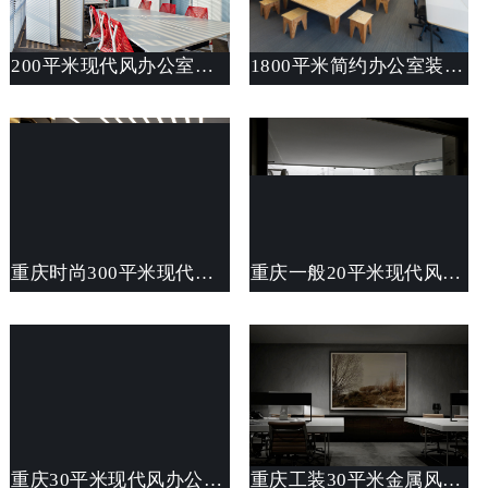
200平米现代风办公室墙壁装饰效果图大全
1800平米简约办公室装修装修设计
重庆时尚300平米现代风办公室装修设计招聘大厅
重庆一般20平米现代风办公室装修装潢设计公司排名卫生间
重庆30平米现代风办公室装修装潢设计招聘网接待区
重庆工装30平米金属风办公室装修设计办公区