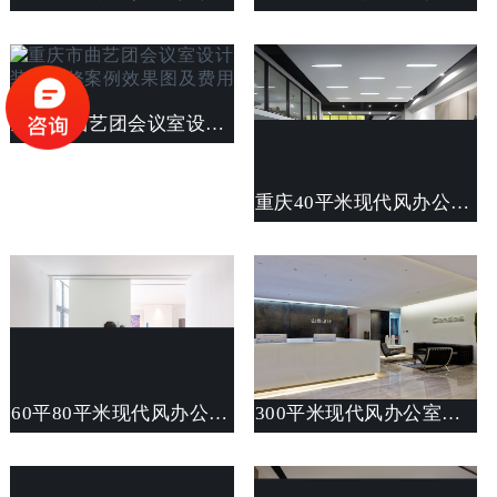
重庆市曲艺团会议室设计装饰装修案例效果图及费用清单
重庆40平米现代风办公室装修设计排行榜接待区
60平80平米现代风办公室布置效果图
300平米现代风办公室软装布置