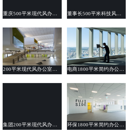
重庆500平米现代风办公室装修设计图办公区
董事长500平米科技风办公室图片真实
200平米现代风办公室内部装修设计
电商1800平米简约办公室装修
集团200平米现代风办公室装修
环保1800平米简约办公室装修设计