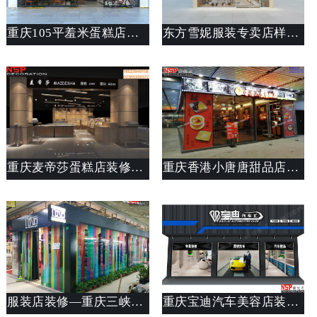
重庆105平羞米蛋糕店装修案例-渝北汽博中心店-斯戴特工装公司
东方雪妮服装专卖店样板间装修设计说明(图文)
重庆麦帝莎蛋糕店装修案例（华福路店）
重庆香港小唐唐甜品店装修设计案例(图文)
服装店装修—重庆三峡广场八衣后服装店装修
重庆宝迪汽车美容店装修案例_250平汽车美容店设计说明_斯戴特工装公司