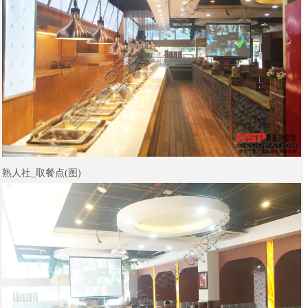
熟人社_取餐点(图)