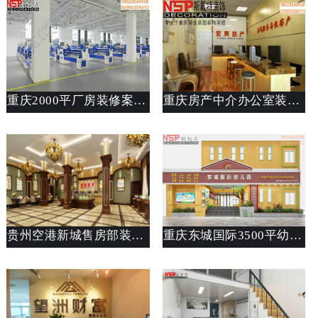
重庆2000平厂房装修案例_东方雪妮服装厂房设计说明_斯戴特工装公司
重庆房产中介办公室装修设计案例_装修效果图_斯戴特工装
贵州空港新城售房部装修设计案例_办公楼装修效果图_重庆斯戴特工装公司
重庆东城国际3500平幼儿园装修案例_学校设计思路说明_斯戴特公装公司