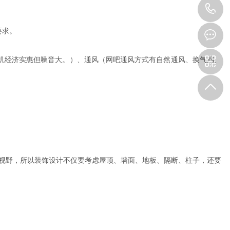
0
要求。
2
3
机经济实惠但噪音大。）、通风（网吧通风方式有自然通风、换气扇、
-
6
5
3
视野，所以装饰设计不仅要考虑屋顶、墙面、地板、隔断、柱子，还要
5
9