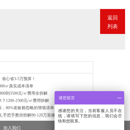
3
返回
7
列表
3
省心省3-5万预算！
300㎡真实成本清单
00到3500元/㎡费用全拆解
请您留言
200-2500元/㎡费用拆解
，80%老板都忽略的增项清单
感谢您的关注，当前客服人员不在
手把手教你拆解80-120万装修预算
线，请填写下您的信息，我们会尽
快和您联系。
加入我们