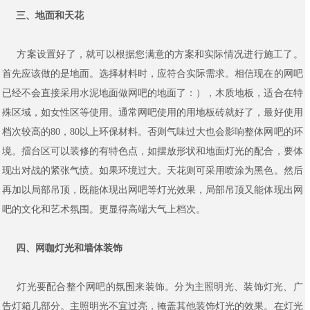
三、地面和天花
方案设置好了，就可以根据您满意的方案和实际情况进行施工了。
首先应该做的是地面。选择材料时，应符合实际需求。相信现在的网吧
已经不会直接采用水泥地面做网吧的地面了：），木质地板，适合在特
殊区域，如女性区等使用。通常网吧使用的用地板砖就好了，最好使用
档次较高的80，80以上环保材料。否则气味过大也会影响整体网吧的环
境。擂台区可以装修的有特色点，如摆放形状和地面灯光的配合，要体
现出对战的紧张气愤。如果环境过大。天花则可采用喷涂为黑色。然后
再加以局部吊顶，既能体现出网吧等灯光效果，局部吊顶又能体现出网
吧的文化和艺术氛围。更显得高端大气上档次。
四、网咖灯光和墙体装饰
灯光要配合整个网吧的氛围来装饰。分为主照明光、装饰灯光、广
告灯箱几部分。主照明光不宜过亮，掩盖其他装饰灯光的效果。在灯光