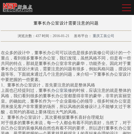
董事长办公室设计需要注意的问题
浏览次数：
437
时间：2016-01-21
发布平台：
重庆工装公司
在众多的设计中，董事长办公司可以说也是很多的装修公司设计的一个
重点，看到很多董事长办公室，我们发现，虽然风格不同，但是有一些
共同的特点，那就是董事长办公室非常的豪华，功能齐全。因此对于董
事长办公室设计来说，需要注意的问题有很多，例如风格问题，摆设问
题等等。下面就来通过几个注意的问题，来介绍一下董事长办公室设计
中要把握的一些要素。
1、董事长办公室设计，首先要注意的就是整体风格
上面也已经提到过，董事长
办公室装修
的时候，应该注意的就是整体的
风格，我们看到很多的董事长办公室都显得非常的豪华，非常的富丽堂
皇。的确如此，董事长作为一个企业最核心的领导，很多时候办公室是
用来接见客户非常重要的场所，所以风格的装修设计上不能够太过于寒
酸，在简约的基础上要体现出大气的风格。
2、董事长办公室设计，其次要根据董事长喜好合理规划
对于很多的董事长来说，每一个人都会有着不同的喜好，当然了，对于
自己办公室的装修风格自然也有着不同的要求，所以进行董事长办公室
装修，最需要把握的一个要素就是根据主人的喜好来合理的设计。例如