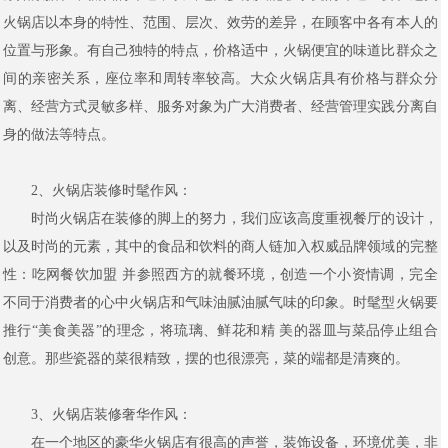
火锅店以本身的特性、范围、层次、效劳的差异，在顾客中各有本人的
位置与形象。有自己独特的特点，价格适中，火锅便宜的味道比群众之
间的亲密关系，座位率和周转率较高。大众火锅店具有价格与群众分
离、经营方式灵敏多样、服务对象为广大消费者、经营管理实践分离自
身的做法等特点。
2、火锅店装修时髦作风：
时尚火锅店在装修的脚上的努力，我们应该高度重视餐厅的设计，
以及时尚的元素，其中的食品和饮料的商人链加入权威品牌领域的完整
性：吃网餐饮加盟 并参照西方的就餐环境，创造一个小资情调，完全
不同于消费者的心中火锅店和气味油腻油腻气味的印象。时髦型火锅要
推行“美食美器”的理念，将琉璃、鲜花和精 美的器皿与菜品停止组合
创意。那些瓷器的菜很精致，摆的也很漂亮，菜的端都是清爽的。
3、火锅店装修奢华作风：
在一个地区的豪华火锅店有很高的声誉，装饰设备，环境优美，非