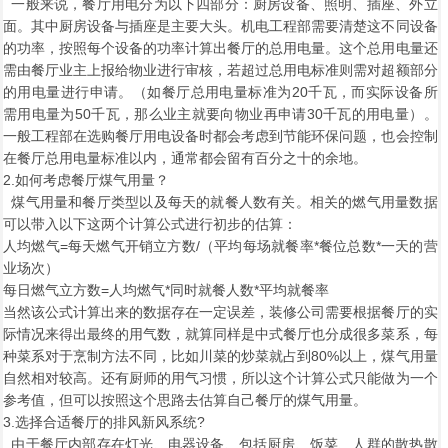
一般来说，餐厅用电分为以下四部分：厨房设备、照明、插座、外立
面。其中厨房设备与插座是主要大头。机电工程部需要清楚这不同设备
的功率，按照每个设备的功率计算出餐厅的总用电量。这个总用电量还
需由餐厅业主上报给物业进行审核，若超过总用电标准则需对超额部分
的用电量进行申请。（如餐厅总用电量标准为20千瓦，而实际设备所
需用电量为50千瓦，那么业主就要向物业再申请30千瓦的用电量）。
一般工程部在选购餐厅用电设备时都会考虑到节能环保问题，也会控制
在餐厅总用电量标准以内，通常都会留有百分之十的余地。
2.如何考虑餐厅煤气用量？
煤气用量和餐厅类型以及每天的就餐人数有关。相关的燃气用量数据
可以带入以下这两个计算公式进行初步的估算：
人均燃气=每天燃气开销立方数/（平均每场就餐率*餐位总数*一天的营
业场次）
每日燃气立方数=人均燃气*同时就餐人数*平均就餐率
当然该公式计算出来的数据存在一定误差，装修公司需要根据餐厅的实
际情况来得出最终的用气数，就算同样是中式餐厅也分成很多菜系，每
种菜系对于烹制方法不同，比如川菜的炒菜就占到80%以上，煤气用量
自然相对较高。还有厨师的用气习惯，所以这个计算公式只能做为一个
参考值，但可以按照这个思路去估算自己餐厅的煤气用量。
3.选择合适餐厅的排风新风系统?
由于餐厅内部存在灯光、电器设备、包括厨房、饭菜、人群的散热散