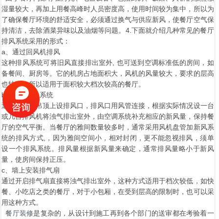
湿量较大，再加上用餐高峰时人员密度高，使用时间较为集中，所以为
了确保餐厅环境的舒适安全，必须通过换气与供应新风，使餐厅空气保
持清洁，去除酒菜异味以及油烟等问题。4.下面就介绍几种常见的餐厅
排风系统采用的形式：
a、通过回风机排风
这种排风系统可将旧风直接排出室外, 也可送到空调标准低的房间，如
备餐间、厨房等。它的机房占地面积大，风机的风量较大，要求的层高
也较高，所以适用于面积较大档次较高的餐厅。
b、专设排风系统
通常在餐厅吊顶上设排风口，排风口用风管连接，根据实际情况设一台
或几台排风机将浊气排出室外，由空调系统补充相应的新风量，保持餐
厅的空气平衡。当餐厅的雅间数量较多时，通常采用风机盘管加新风系
统的排风方式,，因为雅间空间小，相对封闭，更不能忽视排风，须单
设一个排风系统。排风量根据新风量来确定，通常排风量略小于新风
量，使房间保持正压。
c、墙上安装排气扇
通过开启排气扇直接将浊气排出室外，这种方式适用于档次较低，如快
餐、小吃店之类的餐厅，对于小包厢，在受到层高的限制时，也可以采
用这种方式。
餐厅装修
是复杂的，从设计到施工再到各个部门的送审都在考验着一