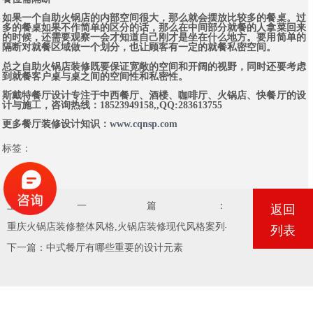
如果一个自助火锅店的内部空间很大，那么就会摆放比较多的餐桌。过
多的餐桌如果不作简单的区分的话，那么在中间部分就餐的人拿菜回来
的时候，还需要观察一会才知道自己刚才是坐在什么地方。要用简单的
隔断对就餐区域做一个划分，也让顾客有一定的就餐私密空间。
总之自助火锅店装修既要保证宽敞的空间和开阔的视野，同时还要考虑
到就餐客户桌与桌之间的空间性和私密性。
斯戴特餐厅设计专注于中西餐厅、酒楼、咖啡厅、火锅店、快餐厅的设
计与施工，咨询热线：18523949158,,QQ:283613755
更多餐厅装修设计知识：
www.cqnsp.com
标签：
上一篇：
返回
重庆火锅店装修整体风格,火锅店装修现代风格案列-火锅店装修公司
列表
下一篇：
中式餐厅有哪些重要的设计元素