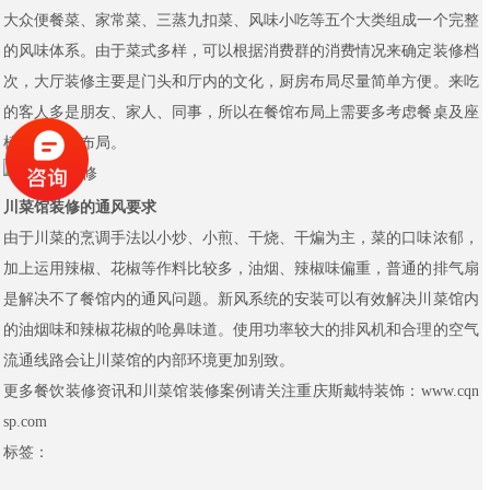
大众便餐菜、家常菜、三蒸九扣菜、风味小吃等五个大类组成一个完整
的风味体系。由于菜式多样，可以根据消费群的消费情况来确定装修档
次，大厅装修主要是门头和厅内的文化，厨房布局尽量简单方便。来吃
的客人多是朋友、家人、同事，所以在餐馆布局上需要多考虑餐桌及座
椅、包间的布局。
川菜馆装修的通风要求
由于川菜的烹调手法以小炒、小煎、干烧、干煸为主，菜的口味浓郁，
加上运用辣椒、花椒等作料比较多，油烟、辣椒味偏重，普通的排气扇
是解决不了餐馆内的通风问题。新风系统的安装可以有效解决川菜馆内
的油烟味和辣椒花椒的呛鼻味道。使用功率较大的排风机和合理的空气
流通线路会让川菜馆的内部环境更加别致。
更多餐饮装修资讯和川菜馆装修案例请关注重庆斯戴特装饰：www.cqn
sp.com
标签：