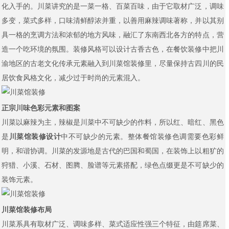
化入手的。川菜讲究的是一菜一格、百菜百味，由于它取材广泛，调味
多变，菜式多样，口味清鲜醇浓并重，以善用麻辣调味著称，并以其别
具一格的烹调方法和浓郁的地方风味，融汇了东南西北各方的特点，营
造一个吃环境的氛围。装修风格可以设计古香古色，在餐饮装修中把川
渝地区的古老文化传承元素融入到川菜馆装修里，尽量保持古四川的民
居饮食风格文化，减少过于时尚的元素混入。
正宗川味色彩元素和图案
川菜以麻辣为主，辣椒是川菜中不可缺少的作料，所以红、暗红、黑色
是
川菜馆装修设计
中不可缺少的元素。整体餐馆装修色调需要色彩鲜
明，和谐协调。川菜的发源地是古代的巴国和蜀国，在装饰上以粗犷的
狩猎、小溪、石材、图腾、脸谱等元素搭配，绿色点缀更是不可缺少的
装饰元素。
川菜馆装修布局
川菜系具有取材广泛、调味多样、菜式适应性强三个特征，由筵席菜、