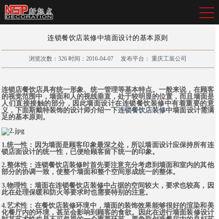
连锁餐饮店装修中墙面设计的基本原则
浏览次数：
326
时间：2016-04-07
发布平台：
重庆工装公司
连锁店餐饮店具有统一形象、统一管理等基本特点。一般来说，在顾客
的视觉范围中，墙面和人的视线垂直，处于较明显的位置，而且墙面是
人们直接接触的部分，因此墙面设计在连锁餐饮装修中有着重要的意
义，下面斯戴特装饰的设计师介绍一下
连锁餐饮店装修
中墙面设计需满
足的基本原则。
1.统一性：因为墙面是顾客印象最深之处，所以墙面设计应保持所有连
锁店面设计的统一性，已便给顾客留下统一的印象。
2.整体性：连锁餐饮店装修时首先要注意充分考虑到墙面和室内的其他
部分的协调一致，使整个墙面和整个空间形成统一的整体。
3.物理性：墙面在连锁餐饮店装修中占据的空间较大，要求也较高，因
此在处理保暖和防火等要求时也需要特别的注意。
4.艺术性：在餐饮店装修环境中，墙面的装饰效果能够很好的渲染和美
化餐厅内的环境，甚至会影响到顾客的食欲。因此在进行墙面装修设计