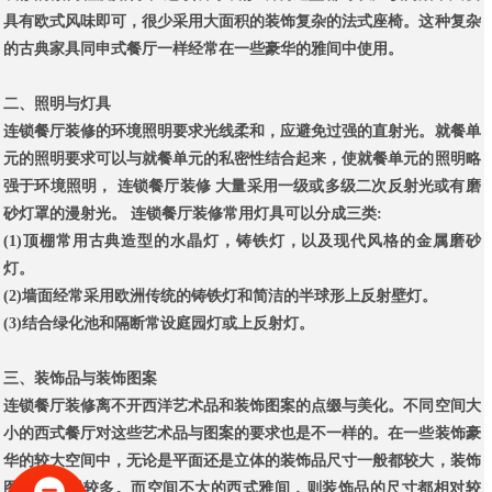
具有欧式风味即可，很少采用大面积的装饰复杂的法式座椅。这种复杂
的古典家具同申式餐厅一样经常在一些豪华的雅间中使用。
二、照明与灯具
连锁餐厅装修
的环境照明要求光线柔和，应避免过强的直射光。就餐单
元的照明要求可以与就餐单元的私密性结合起来，使就餐单元的照明略
强于环境照明，
连锁餐厅装修
大量采用一级或多级二次反射光或有磨
砂灯罩的漫射光。
连锁餐厅装修
常用灯具可以分成三类:
(1)
顶棚常用古典造型的水晶灯，铸铁灯，以及现代风格的金属磨砂
灯。
(2)
墙面经常采用欧洲传统的铸铁灯和简洁的半球形上反射壁灯。
(3)
结合绿化池和隔断常设庭园灯或上反射灯。
三、装饰品与装饰图案
连锁餐厅装修
离不开西洋艺术品和装饰图案的点缀与美化。不同空间大
小的西式餐厅对这些艺术品与图案的要求也是不一样的。在一些装饰豪
华的较大空间中，无论是平面还是立体的装饰品尺寸一般都较大，装饰
图案也运用较多。而空间不大的西式雅间，则装饰品的尺寸都相对较