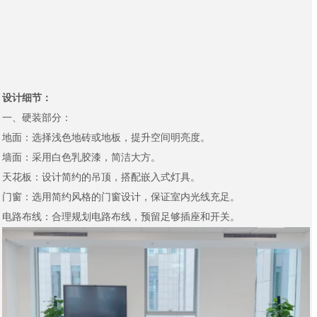
设计细节：
一、硬装部分：
地面：选择浅色地砖或地板，提升空间明亮度。
墙面：采用白色乳胶漆，简洁大方。
天花板：设计简约的吊顶，搭配嵌入式灯具。
门窗：选用简约风格的门窗设计，保证室内光线充足。
电路布线：合理规划电路布线，预留足够插座和开关。