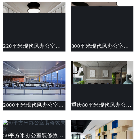
220平米现代风办公室内部设计装修
800平米现代风办公室的装修
2000平米现代风办公室布局图
重庆80平米现代风办公室办公区装修效果图大全简约图片
50平方米办公室装修效果图