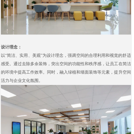
设计理念：
以“简洁、实用、美观”为设计理念，强调空间的合理利用和视觉的舒适
感受。通过去除多余装饰，突出空间的功能性和秩序感，让员工在简洁
的环境中提高工作效率。同时，融入绿植和墙面装饰等元素，提升空间
活力与企业文化氛围。