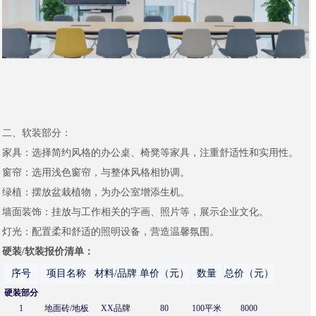
二、软装部分：
家具：选择简约风格的办公桌、椅凳等家具，注重舒适性和实用性。
窗帘：选用浅色窗帘，与整体风格相协调。
绿植：摆放盆栽植物，为办公室增添生机。
墙面装饰：挂放与工作相关的字画、照片等，展示企业文化。
灯光：配置柔和舒适的照明设备，营造温馨氛围。
硬装/软装报价清单：
序号
项目名称
材料/品牌
单价（元）
数量
总价（元）
硬装部分
1
地面砖/地板
XX品牌
80
100平米
8000