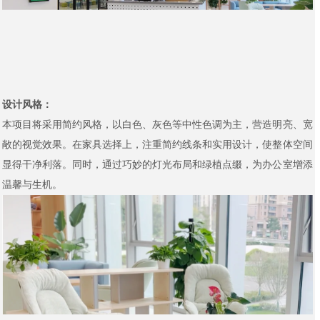
设计风格：
本项目将采用简约风格，以白色、灰色等中性色调为主，营造明亮、宽
敞的视觉效果。在家具选择上，注重简约线条和实用设计，使整体空间
显得干净利落。同时，通过巧妙的灯光布局和绿植点缀，为办公室增添
温馨与生机。