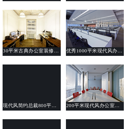
30平米古典办公室装修效果图片
优秀1000平米现代风办公室装修设计
现代风简约总裁800平米现代风办公室
200平米现代风办公室简约装修图片