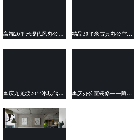
高端20平米现代风办公室设计装修
精品30平米古典办公室装修效果图
重庆九龙坡20平米现代风办公室卫生间装修设计公司
重庆办公室装修——商务绿洲写字楼装修计划及费用