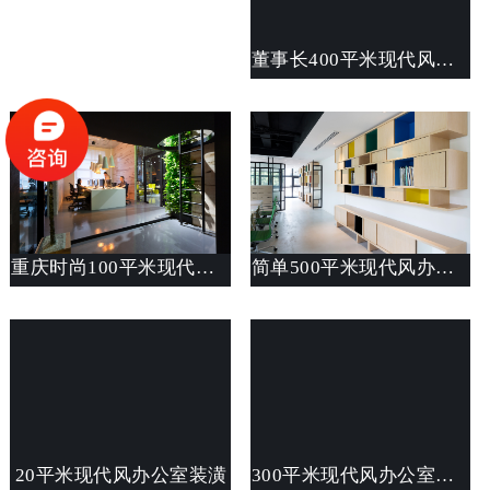
董事长400平米现代风办公室整体布局设计效果图
重庆时尚100平米现代风办公室装修风格图片高清办公区
简单500平米现代风办公室装修设计
20平米现代风办公室装潢
300平米现代风办公室全装修