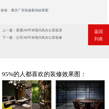
标签：
重庆厂房装修案例效果图
上一篇：
普通200平米现代风办公室装潢
返回
下一篇：
公司300平米现代风办公室装修
列表
95%的人都喜欢的装修效果图：